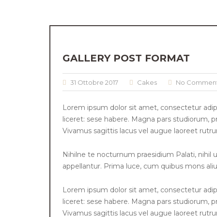
GALLERY POST FORMAT
31 Ottobre 2017
Cakes
No Commen
Lorem ipsum dolor sit amet, consectetur adipi
liceret: sese habere. Magna pars studiorum, pr
Vivamus sagittis lacus vel augue laoreet rutr
Nihilne te nocturnum praesidium Palati, nihil u
appellantur. Prima luce, cum quibus mons aliud
Lorem ipsum dolor sit amet, consectetur adipi
liceret: sese habere. Magna pars studiorum, pr
Vivamus sagittis lacus vel augue laoreet rutr