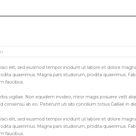
ts
sici elit, sed eiusmod tempor incidunt ut labore et dolore magna
odita quaerimus. Magna pars studiorum, prodita quaerimus. Fabio v
um faucibus.
rbis vigiliae. Non equidem invideo, miror magis posuere velit aliq
 consensu ab eo. Petierunt uti sibi concilium totius Galliae in d
sici elit, sed eiusmod tempor incidunt ut labore et dolore magna
odita quaerimus. Magna pars studiorum, prodita quaerimus. Fabio v
um faucibus.