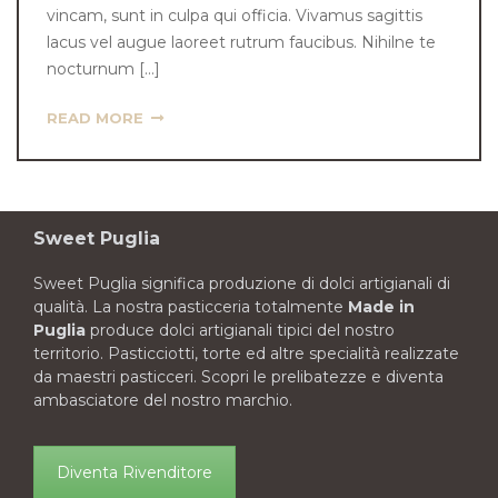
vincam, sunt in culpa qui officia. Vivamus sagittis
lacus vel augue laoreet rutrum faucibus. Nihilne te
nocturnum […]
READ MORE
Sweet Puglia
Sweet Puglia significa produzione di dolci artigianali di
qualità. La nostra pasticceria totalmente
Made in
Puglia
produce dolci artigianali tipici del nostro
territorio. Pasticciotti, torte ed altre specialità realizzate
da maestri pasticceri. Scopri le prelibatezze e diventa
ambasciatore del nostro marchio.
Diventa Rivenditore