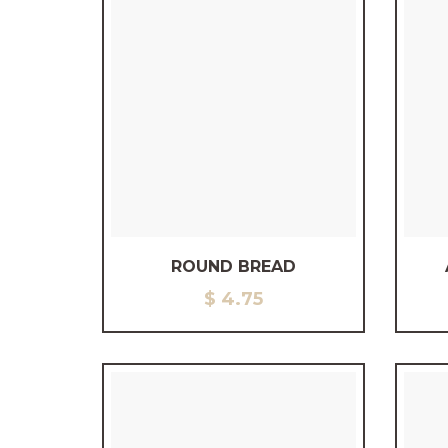
ROUND BREAD
$
4.75