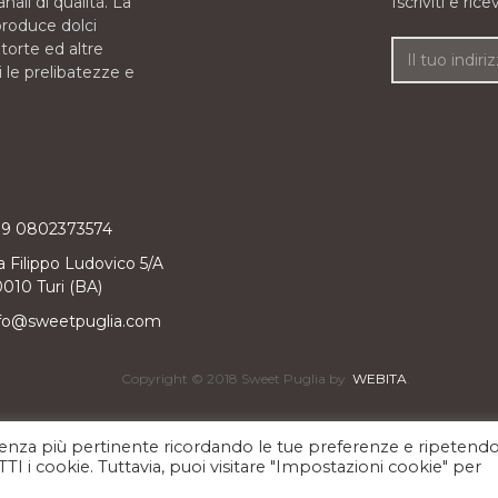
nali di qualità. La
Iscriviti e ric
roduce dolci
, torte ed altre
i le prelibatezze e
39 0802373574
a Filippo Ludovico 5/A
010 Turi (BA)
fo@sweetpuglia.com
Copyright © 2018 Sweet Puglia by
WEBITA
.
erienza più pertinente ricordando le tue preferenze e ripetendo
UTTI i cookie. Tuttavia, puoi visitare "Impostazioni cookie" per