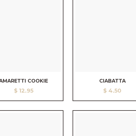
AMARETTI COOKIE
CIABATTA
$
12.95
$
4.50