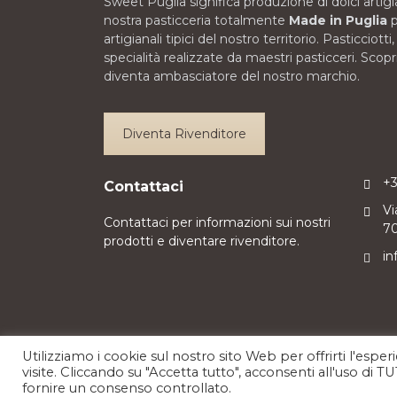
Sweet Puglia significa produzione di dolci artigia
nostra pasticceria totalmente
Made in Puglia
p
artigianali tipici del nostro territorio. Pasticciotti
specialità realizzate da maestri pasticceri. Scopr
diventa ambasciatore del nostro marchio.
Diventa Rivenditore
+
Contattaci
Vi
Contattaci per informazioni sui nostri
70
prodotti e diventare rivenditore.
in
Utilizziamo i cookie sul nostro sito Web per offrirti l'esp
visite. Cliccando su "Accetta tutto", acconsenti all'uso di T
fornire un consenso controllato.