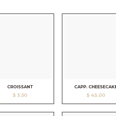
CROISSANT
CAPP. CHEESECAK
$
3.50
$
45.00