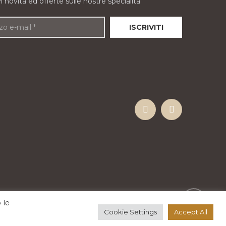
evi novità ed offerte sulle nostre specialità
 le
Cookie Settings
Accept All