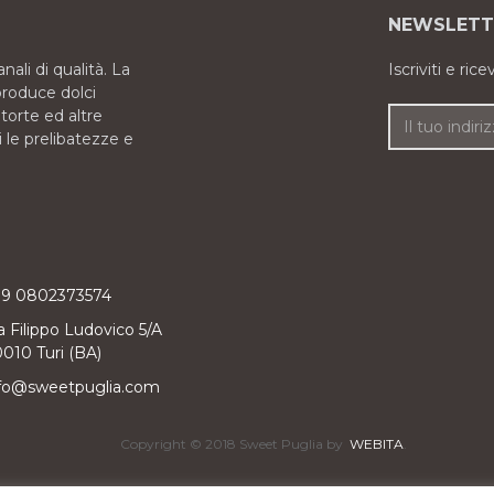
NEWSLETT
nali di qualità. La
Iscriviti e ric
roduce dolci
, torte ed altre
i le prelibatezze e
39 0802373574
a Filippo Ludovico 5/A
010 Turi (BA)
fo@sweetpuglia.com
Copyright © 2018 Sweet Puglia by
WEBITA
.