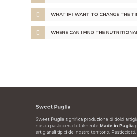
WHAT IF I WANT TO CHANGE THE T
WHERE CAN I FIND THE NUTRITIONA
Sweet Puglia
Sweet Puglia significa produzione di dolci artigia
nostra pasticceria totalmente
Made in Puglia
p
artigianali tipici del nostro territorio. Pasticciotti