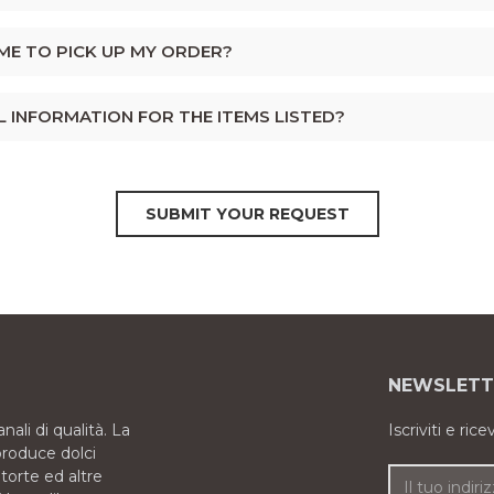
IME TO PICK UP MY ORDER?
L INFORMATION FOR THE ITEMS LISTED?
SUBMIT YOUR REQUEST
NEWSLETT
nali di qualità. La
Iscriviti e ric
roduce dolci
, torte ed altre