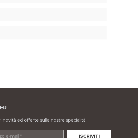
ER
evi novità ed offerte sulle nostre specialità