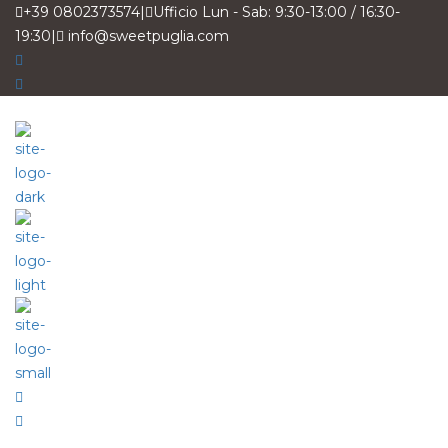
+39 0802373574
|
Ufficio Lun - Sab: 9:30-13:00 / 16:30-
19:30
|
info@sweetpuglia.com